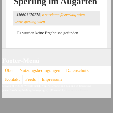
Sperling im Augarten
+436601170278
|
reservieren@sperling.wien
|
www.sperling.wien
Es wurden keine Ergebnisse gefunden.
Footer-Menü
Über
Nutzungsbedingungen
Datenschutz
Kontakt
Feeds
Impressum
Copyright © 2026
Website erstellt von Forschung und Bildung in Bewegung
(www.forschung-bildung-bewegung.at).
| Powered by
Responsive Theme