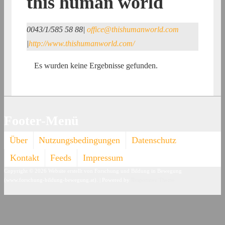
this human world
0043/1/585 58 88
|
office@thishumanworld.com
|
http://www.thishumanworld.com/
Es wurden keine Ergebnisse gefunden.
Footer-Menü
Über
Nutzungsbedingungen
Datenschutz
Kontakt
Feeds
Impressum
Copyright © 2026
Website erstellt von Forschung und Bildung in Bewegung
(www.forschung-bildung-bewegung.at).
| Powered by
Responsive Theme