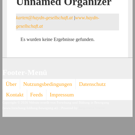
Unnamed Organizer
karten@haydn-gesellschaft.at
|
www.haydn-
gesellschaft.at
Es wurden keine Ergebnisse gefunden.
Footer-Menü
Über
Nutzungsbedingungen
Datenschutz
Kontakt
Feeds
Impressum
Copyright © 2026
Website erstellt von Forschung und Bildung in Bewegung
(www.forschung-bildung-bewegung.at).
| Powered by
Responsive Theme