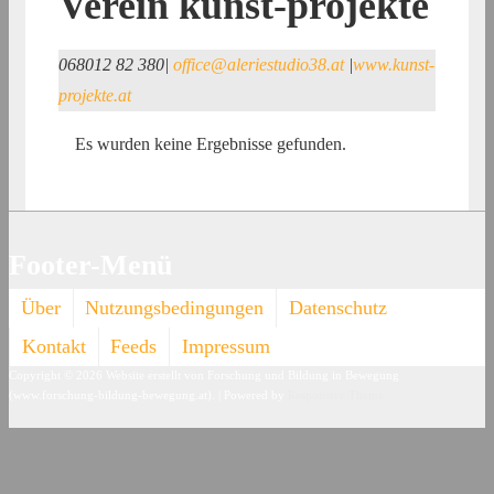
Verein kunst-projekte
068012 82 380
|
office@aleriestudio38.at
|
www.kunst-
projekte.at
Es wurden keine Ergebnisse gefunden.
Footer-Menü
Über
Nutzungsbedingungen
Datenschutz
Kontakt
Feeds
Impressum
Copyright © 2026
Website erstellt von Forschung und Bildung in Bewegung
(www.forschung-bildung-bewegung.at).
| Powered by
Responsive Theme