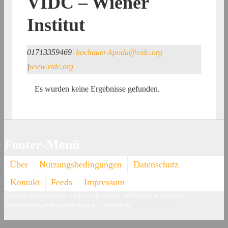
VIDC – Wiener
Institut
01713359469
|
hochauer-kpoda@vidc.org
|
www.vidc.org
Es wurden keine Ergebnisse gefunden.
Footer-Menü
Über
Nutzungsbedingungen
Datenschutz
Kontakt
Feeds
Impressum
Copyright © 2026
Website erstellt von Forschung und Bildung in Bewegung
(www.forschung-bildung-bewegung.at).
| Powered by
Responsive Theme