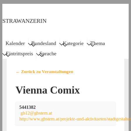
↓
Zum
STRAWANZERIN
Inhalt
Menu
Main
Kalender
Bundesland
Kategorie
Thema
Navigation
Eintrittspreis
Sprache
← Zurück zu Veranstaltungen
Vienna Comix
5441382
gb12@gbstern.at
http://www.gbstern.at/projekte-und-aktivitaeten/stadtgestalt