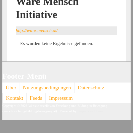
Ware Mensch
Initiative
http://ware-mensch.at/
Es wurden keine Ergebnisse gefunden.
Footer-Menü
Über
Nutzungsbedingungen
Datenschutz
Kontakt
Feeds
Impressum
Copyright © 2026
Website erstellt von Forschung und Bildung in Bewegung
(www.forschung-bildung-bewegung.at).
| Powered by
Responsive Theme