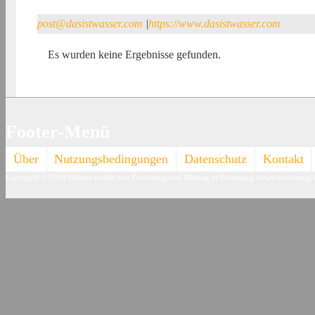
post@dasistwasser.com
|
https://www.dasistwasser.com
Es wurden keine Ergebnisse gefunden.
Footer-Menü
Über
Nutzungsbedingungen
Datenschutz
Kontakt
Copyright © 2026
Website erstellt von Forschung und Bildung in Bewegung (www.forschung