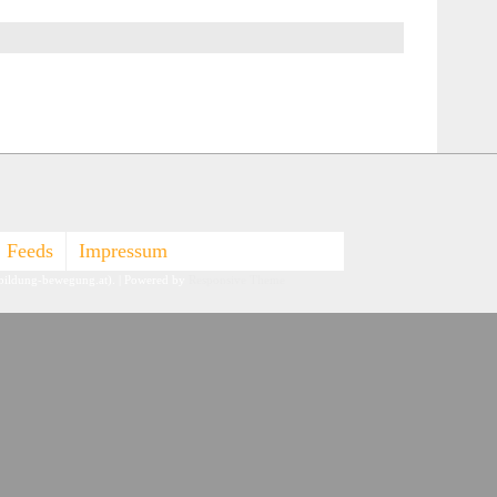
Feeds
Impressum
-bildung-bewegung.at).
| Powered by
Responsive Theme