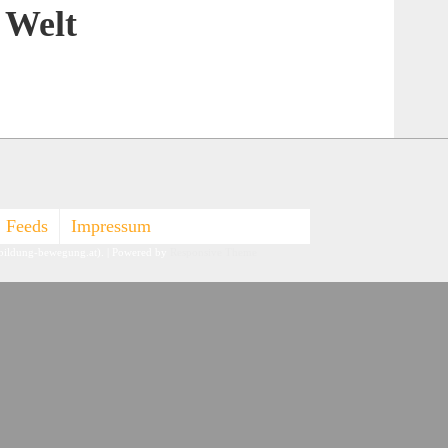
e Welt
Feeds
Impressum
-bildung-bewegung.at).
| Powered by
Responsive Theme