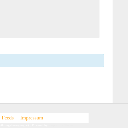
Feeds
Impressum
-bildung-bewegung.at).
| Powered by
Responsive Theme