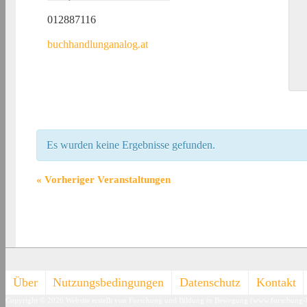
012887116
buchhandlunganalog.at
Es wurden keine Ergebnisse gefunden.
«
Vorheriger Veranstaltungen
Footer-
Über
Nutzungsbedingungen
Datenschutz
Kontakt
Copyright © 2026
Website erstellt von Forschung und Bildung in Bewegung (www.forschung
Menü