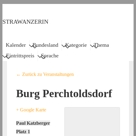
↓
Zum
STRAWANZERIN
Inhalt
Menu
Main
Kalender
Bundesland
Kategorie
Thema
Navigation
Eintrittspreis
Sprache
← Zurück zu Veranstaltungen
Burg Perchtoldsdorf
+ Google Karte
Paul Katzberger
Platz 1