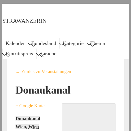
↓
Zum
STRAWANZERIN
Inhalt
Menu
Main
Kalender
Bundesland
Kategorie
Thema
Navigation
Eintrittspreis
Sprache
← Zurück zu Veranstaltungen
Donaukanal
+ Google Karte
Donaukanal
Wien
,
Wien