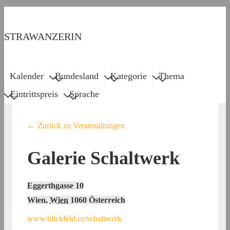
↓
Zum
STRAWANZERIN
Inhalt
Menu
Main
Kalender
Bundesland
Kategorie
Thema
Navigation
Eintrittspreis
Sprache
← Zurück zu Veranstaltungen
Galerie Schaltwerk
Eggerthgasse 10
Wien
,
Wien
1060
Österreich
www.blickfeld.cc/schaltwerk