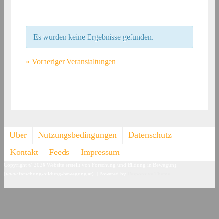
Es wurden keine Ergebnisse gefunden.
«
Vorheriger Veranstaltungen
Footer-
Über
Nutzungsbedingungen
Datenschutz
Menü
Kontakt
Feeds
Impressum
Copyright © 2026
Website erstellt von Forschung und Bildung in Bewegung
(www.forschung-bildung-bewegung.at).
| Powered by
Responsive Theme