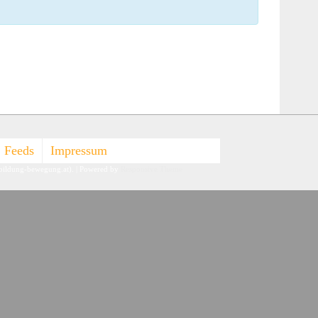
Feeds
Impressum
-bildung-bewegung.at).
| Powered by
Responsive Theme