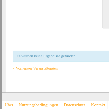
Es wurden keine Ergebnisse gefunden.
«
Vorheriger Veranstaltungen
Footer-
Über
Nutzungsbedingungen
Datenschutz
Kontakt