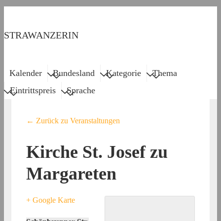
↓
Zum
STRAWANZERIN
Inhalt
Menu
Main
Kalender
Bundesland
Kategorie
Thema
Navigation
Eintrittspreis
Sprache
← Zurück zu Veranstaltungen
Kirche St. Josef zu
Margareten
+ Google Karte