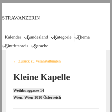
↓
Zum
STRAWANZERIN
Inhalt
Menu
Main
Kalender
Bundesland
Kategorie
Thema
Navigation
Eintrittspreis
Sprache
← Zurück zu Veranstaltungen
Kleine Kapelle
Weihburggasse 14
Wien
,
Wien
1010
Österreich