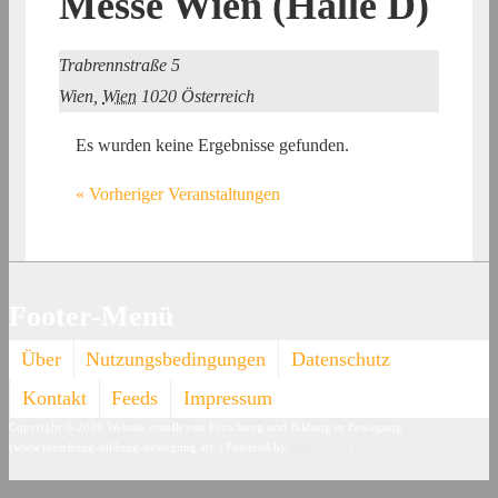
Messe Wien (Halle D)
Trabrennstraße 5
Wien
,
Wien
1020
Österreich
Es wurden keine Ergebnisse gefunden.
«
Vorheriger Veranstaltungen
Footer-Menü
Über
Nutzungsbedingungen
Datenschutz
Kontakt
Feeds
Impressum
Copyright © 2026
Website erstellt von Forschung und Bildung in Bewegung
(www.forschung-bildung-bewegung.at).
| Powered by
Responsive Theme