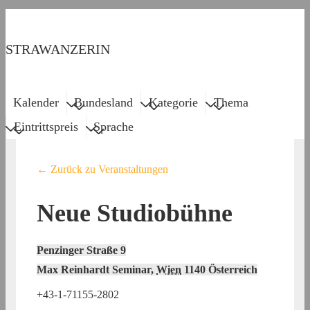
↓
Zum
STRAWANZERIN
Inhalt
Menu
Main
Kalender
Bundesland
Kategorie
Thema
Navigation
Eintrittspreis
Sprache
← Zurück zu Veranstaltungen
Neue Studiobühne
Penzinger Straße 9
Max Reinhardt Seminar
,
Wien
1140
Österreich
+43-1-71155-2802