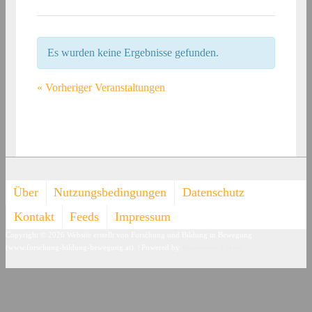
Es wurden keine Ergebnisse gefunden.
«
Vorheriger Veranstaltungen
Footer-
Über
Nutzungsbedingungen
Datenschutz
Menü
Kontakt
Feeds
Impressum
Copyright © 2026
Website erstellt von Forschung und Bildung in Bewegung
(www.forschung-bildung-bewegung.at).
| Powered by
Responsive Theme