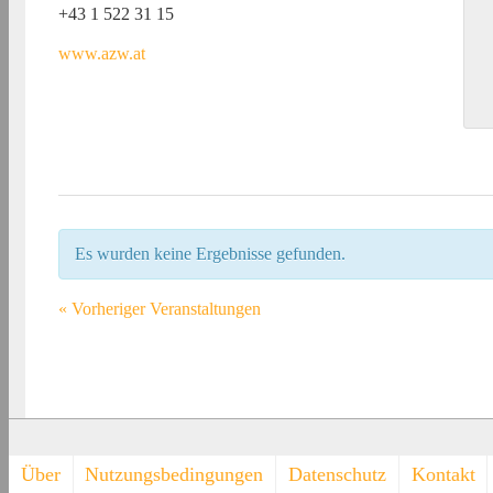
+43 1 522 31 15
www.azw.at
Es wurden keine Ergebnisse gefunden.
«
Vorheriger Veranstaltungen
Footer-
Über
Nutzungsbedingungen
Datenschutz
Kontakt