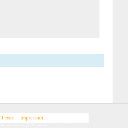
Feeds
Impressum
-bildung-bewegung.at).
| Powered by
Responsive Theme