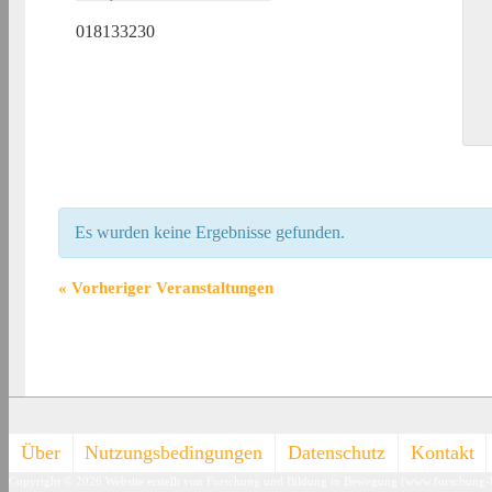
018133230
Es wurden keine Ergebnisse gefunden.
«
Vorheriger Veranstaltungen
Footer-
Über
Nutzungsbedingungen
Datenschutz
Kontakt
Copyright © 2026
Website erstellt von Forschung und Bildung in Bewegung (www.forschung
Menü