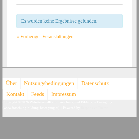
Es wurden keine Ergebnisse gefunden.
«
Vorheriger Veranstaltungen
Footer-
Über
Nutzungsbedingungen
Datenschutz
Menü
Kontakt
Feeds
Impressum
Copyright © 2026
Website erstellt von Forschung und Bildung in Bewegung
(www.forschung-bildung-bewegung.at).
| Powered by
Responsive Theme