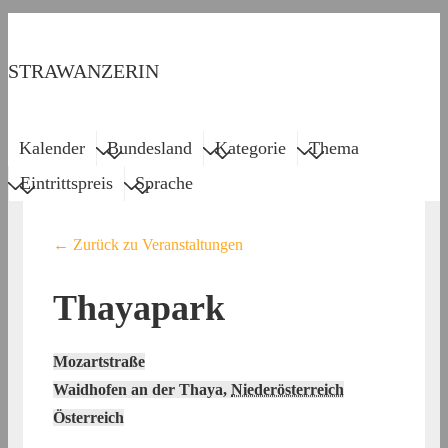
↓
Zum
STRAWANZERIN
Inhalt
Menu
Main
Kalender
Bundesland
Kategorie
Thema
Navigation
Eintrittspreis
Sprache
← Zurück zu Veranstaltungen
Thayapark
Mozartstraße
Waidhofen an der Thaya
,
Niederösterreich
Österreich