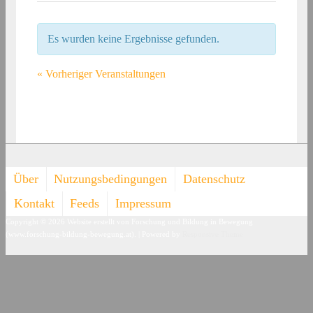
Es wurden keine Ergebnisse gefunden.
«
Vorheriger Veranstaltungen
Footer-
Über
Nutzungsbedingungen
Datenschutz
Menü
Kontakt
Feeds
Impressum
Copyright © 2026
Website erstellt von Forschung und Bildung in Bewegung
(www.forschung-bildung-bewegung.at).
| Powered by
Responsive Theme