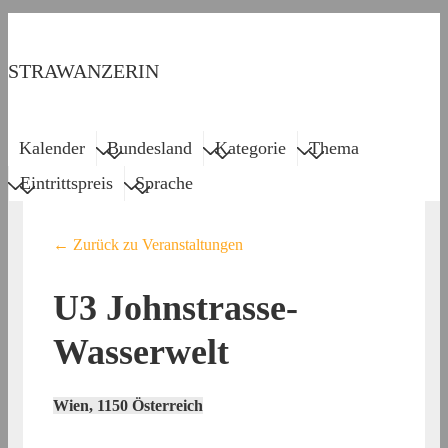
↓
Zum
STRAWANZERIN
Inhalt
Menu
Main
Kalender
Bundesland
Kategorie
Thema
Navigation
Eintrittspreis
Sprache
← Zurück zu Veranstaltungen
U3 Johnstrasse-
Wasserwelt
Wien
,
1150
Österreich