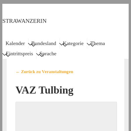
↓
Zum
STRAWANZERIN
Inhalt
Menu
Main
Kalender
Bundesland
Kategorie
Thema
Navigation
Eintrittspreis
Sprache
← Zurück zu Veranstaltungen
VAZ Tulbing