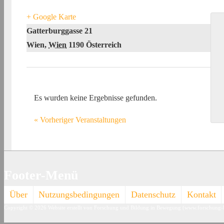
+ Google Karte
Gatterburggasse 21
Wien
,
Wien
1190
Österreich
Es wurden keine Ergebnisse gefunden.
«
Vorheriger Veranstaltungen
Footer-Menü
Über
Nutzungsbedingungen
Datenschutz
Kontakt
Copyright © 2026
Website erstellt von Forschung und Bildung in Bewegung (www.forschung