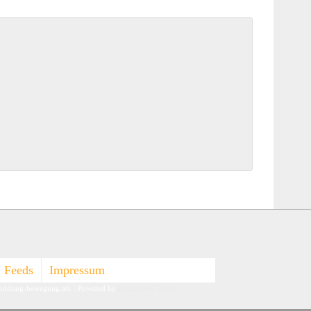
Feeds
Impressum
-bildung-bewegung.at).
| Powered by
Responsive Theme