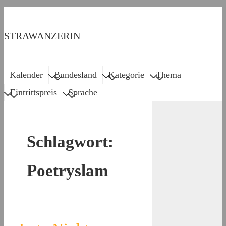
↓
Zum
STRAWANZERIN
Inhalt
Main
Menu
Kalender
Bundesland
Kategorie
Thema
Navigation
Eintrittspreis
Sprache
Schlagwort:
Poetryslam