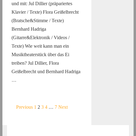
und mit: Jul Dillier (präpariertes
Klavier / Texte) Flora Geißelbrecht
(Bratsche&Stimme / Texte)
Bernhard Hadriga
(Gitarre&Elektronik / Videos /
Texte) Wie weit kann man ein
Musiktheaterstück über das Ei
treiben? Jul Dillier, Flora
Geißelbrecht und Bernhard Hadriga
…
Beitragsnavigation
Previous
1
2
3
4
…
7
Next