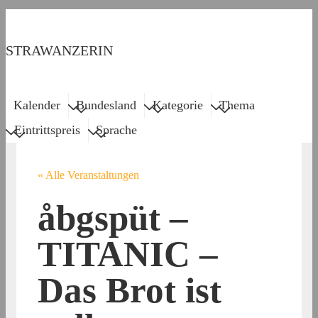
↓
Zum
STRAWANZERIN
Inhalt
Menu
Main
Kalender
Bundesland
Kategorie
Thema
Navigation
Eintrittspreis
Sprache
« Alle Veranstaltungen
åbgspüt –
TITANIC –
Das Brot ist