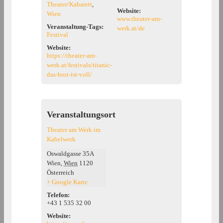
Theater/Kabarett
,
Website:
Wien
www.theater-am-
Veranstaltung-Tags:
werk.at/de
Festival
Website:
https://theater-am-
werk.at/festivals/titanic-
das-brot-ist-voll/
Veranstaltungsort
Theater am Werk im
Kabelwerk
Oswaldgasse 35A
Wien
,
Wien
1120
Österreich
+ Google Karte
Telefon:
+43 1 535 32 00
Website: