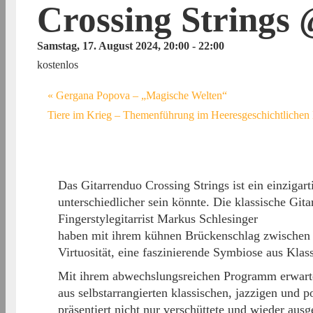
Crossing Strings
Samstag, 17. August 2024, 20:00
-
22:00
kostenlos
«
Gergana Popova – „Magische Welten“
Tiere im Krieg – Themenführung im Heeresgeschichtlich
Das Gitarrenduo Crossing Strings ist ein einzigart
unterschiedlicher sein könnte. Die klassische Gita
Fingerstylegitarrist Markus Schlesinger
haben mit ihrem kühnen Brückenschlag zwischen k
Virtuosität, eine faszinierende Symbiose aus Klas
Mit ihrem abwechslungsreichen Programm erwarte
aus selbstarrangierten klassischen, jazzigen und 
präsentiert nicht nur verschüttete und wieder au