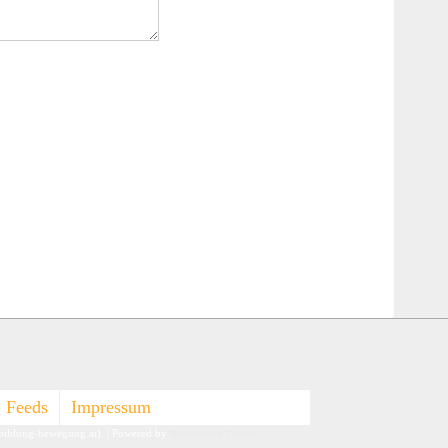
Feeds
Impressum
-bildung-bewegung.at).
| Powered by
Responsive Theme