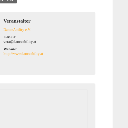
RE ICAL
Veranstalter
DanceAbility e.V.
E-Mail:
vera@danceability.at
Website:
http://www.danceabilty.at