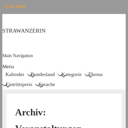
↓ Zum Inhalt
STRAWANZERIN
Main Navigation
Menu
Kalender
Bundesland
Kategorie
Thema
Eintrittspreis
Sprache
Archiv: