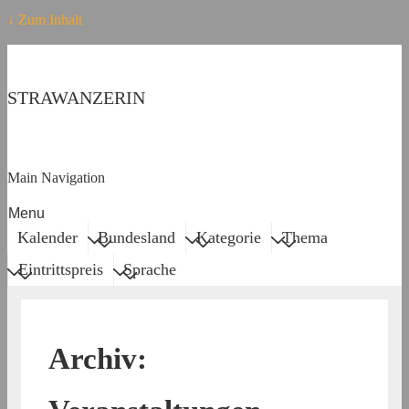
↓ Zum Inhalt
STRAWANZERIN
Main Navigation
Menu
Kalender
Bundesland
Kategorie
Thema
Eintrittspreis
Sprache
Archiv: