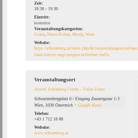
Zeit:
18:30 - 19:30
Eintritt:
kostenlos
Veranstaltungskategorien:
Gratis
,
Kunst/Kultur
,
Musik
,
Wien
Website:
https://schoenberg.at/index.php/de/veranstaltungen/icalrep
lamb-harvey-nagl-purgina-achleitner-buffa
Veranstaltungsort
Arnold Schönberg Center – Palais Fanto
Schwarzenbergplatz 6 / Eingang Zaunergasse 1-3
Wien
,
1030
Österreich
+ Google Karte
Telefon:
+43 1 712 18 88
Website:
www.schoenberg.at