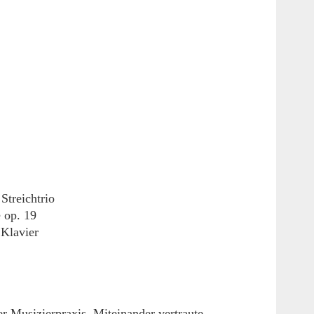
Streichtrio
 op. 19
Klavier
r Musizierpraxis. Miteinander vertraute