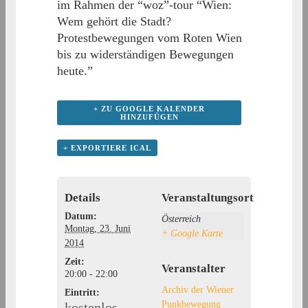
im Rahmen der “woz”-tour “Wien:
Wem gehört die Stadt?
Protestbewegungen vom Roten Wien
bis zu widerständigen Bewegungen
heute.”
+ ZU GOOGLE KALENDER
HINZUFÜGEN
+ EXPORTIERE ICAL
Details
Veranstaltungsort
Datum:
Österreich
Montag, 23. Juni
+ Google Karte
2014
Zeit:
Veranstalter
20:00 - 22:00
Archiv der Wiener
Eintritt:
Punkbewegung
kostenlos