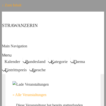
↓ Zum Inhalt
STRAWANZERIN
Main Navigation
Menu
Kalender
Bundesland
Kategorie
Thema
Eintrittspreis
Sprache
« Alle Veranstaltungen
Diese Veranstaltung hat bereits stattgefunden.