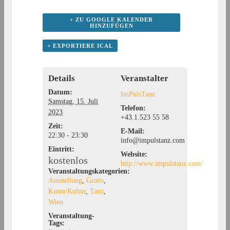
+ ZU GOOGLE KALENDER
HINZUFÜGEN
+ EXPORTIERE ICAL
Details
Veranstalter
Datum:
ImPulsTanz
Samstag, 15. Juli
Telefon:
2023
+43.1.523 55 58
Zeit:
E-Mail:
22:30 - 23:30
info@impulstanz.com
Eintritt:
Website:
kostenlos
http://www.impulstanz.com/
Veranstaltungskategorien:
Ausstellung
,
Gratis
,
Kunst/Kultur
,
Tanz
,
Wien
Veranstaltung-
Tags: