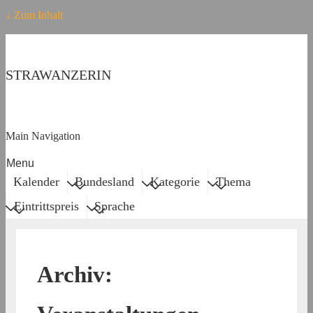
↓ Zum Inhalt
STRAWANZERIN
Main Navigation
Menu
Kalender
Bundesland
Kategorie
Thema
Eintrittspreis
Sprache
Archiv: