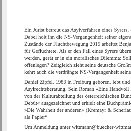
Ein Jurist betreut das Asylverfahren eines Syrer
Dabei holt ihn die NS-Vergangenheit seiner eigene
Zustände der Fluchtbewegung 2015 arbeitet Benjam
für Geflüchtete. Als er den Fall eines Syrers üb
werden, gerät er in ein moralisches Dilemma: Sol
offenlegen? Zeitgleich zieht seine deutsche Groß
kehrt auch die verdrängte NS-Vergangenheit seine
Daniel Zipfel, 1983 in Freiburg geboren, lebt und 
Asylrechtsberatung. Sein Roman »Eine Handvoll
von der Kulturabteilung des österreichischen Bun
Debüt« ausgezeichnet und erhielt eine Buchprämi
»Die Wahrheit der anderen« (Kremayr & Scheriau
als Papier“
Um Anmeldung unter wittmann@buecher-wittmann