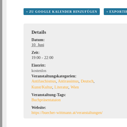
+ ZU GOOGLE KALENDER HINZUFÜGEN
+ EXPORTI
Details
Datum:
10. Juni
Zeit:
19:00 - 22:00
Eintritt:
kostenlos
Veranstaltungskategorien:
Antifaschismus
,
Antirassimus
,
Deutsch
,
Kunst/Kultur
,
Literatur
,
Wien
Veranstaltung-Tags:
Buchpräsentataion
Website:
https://buecher-wittmann.at/veranstaltungen/