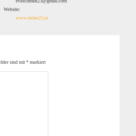
evaschmidt23@gmail.com
Website:
www.steine23.at
elder sind mit
*
markiert