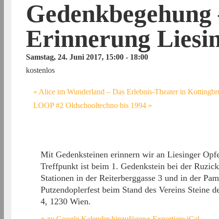
Gedenkbegehung –
Erinnerung Liesi
Samstag, 24. Juni 2017, 15:00
-
18:00
kostenlos
«
Alice im Wunderland – Das Erlebnis-Theater in Kottingb
LOOP #2 Oldschooltechno bis 1994
»
Mit Gedenksteinen erinnern wir an Liesinger Opfer
Treffpunkt ist beim 1. Gedenkstein bei der Ruzic
Stationen in der Reiterberggasse 3 und in der P
Putzendoplerfest beim Stand des Vereins Steine d
4, 1230 Wien.
+ zu Google Kalender hinzufügen
+ Exportiere iCal