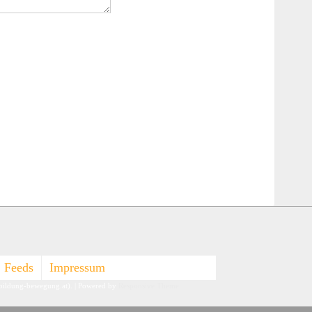
Feeds
Impressum
-bildung-bewegung.at).
| Powered by
Responsive Theme