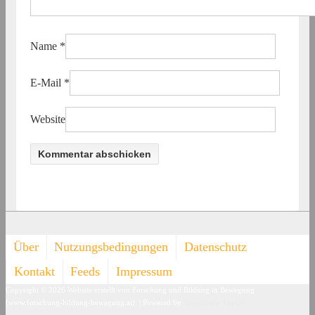
Name
*
E-Mail
*
Website
Footer-
Über
Nutzungsbedingungen
Datenschutz
Menü
Kontakt
Feeds
Impressum
Copyright © 2026
Website erstellt von Forschung und Bildung in Bewegung
(www.forschung-bildung-bewegung.at).
| Powered by
Responsive Theme