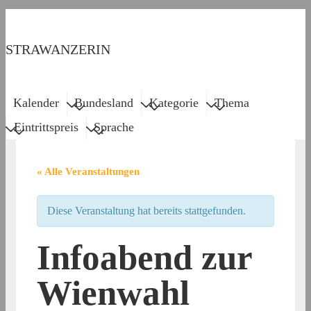
↓
Zum
STRAWANZERIN
Inhalt
Menu
Main
Kalender
Bundesland
Kategorie
Thema
Navigation
Eintrittspreis
Sprache
« Alle Veranstaltungen
Diese Veranstaltung hat bereits stattgefunden.
Infoabend zur
Wienwahl