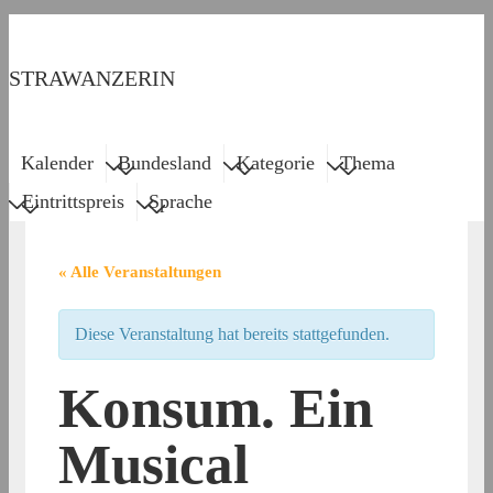
↓
Zum
STRAWANZERIN
Inhalt
Menu
Main
Kalender
Bundesland
Kategorie
Thema
Navigation
Eintrittspreis
Sprache
« Alle Veranstaltungen
Diese Veranstaltung hat bereits stattgefunden.
Konsum. Ein
Musical