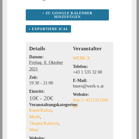
+ ZU GOOGLE KALENDER
HINZUFÜGEN
+ EXPORTIERE ICAL
Details
Veranstalter
Datum:
WERK X
Freitag, 8. Oktober
Telefon:
2021
+43 1 535 32 00
Zeit:
E-Mail:
19:30 - 21:00
buero@werk-x.at
Eintritt:
Website:
10€ - 20€
http://+4315353200-
Veranstaltungskategorien:
45
Kunst/Kultur
,
Musik
,
Theater/Kabarett
,
Wien
Website: