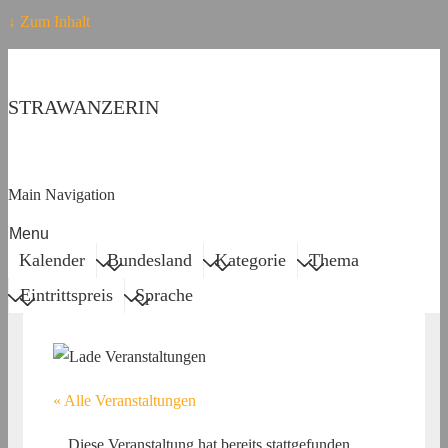
↓ Zum Inhalt
STRAWANZERIN
Main Navigation
Menu
Kalender
Bundesland
Kategorie
Thema
Eintrittspreis
Sprache
« Alle Veranstaltungen
Diese Veranstaltung hat bereits stattgefunden.