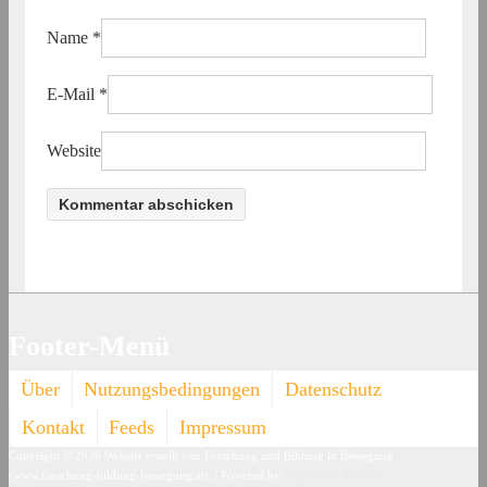
Name
*
E-Mail
*
Website
Footer-Menü
Über
Nutzungsbedingungen
Datenschutz
Kontakt
Feeds
Impressum
Copyright © 2026
Website erstellt von Forschung und Bildung in Bewegung
(www.forschung-bildung-bewegung.at).
| Powered by
Responsive Theme