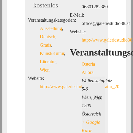
kostenlos
06801282380
E-Mail:
Veranstaltungskategorien:
office@galeriestudio38.at
Ausstellung
,
Website:
Deutsch
,
http://www.galeriestudio
Gratis
,
Veranstaltungs
Kunst/Kultur
,
Literatur
,
Osteria
Wien
Allora
Website:
Wallensteinplatz
http://www.galeriestudio38.at/Literatur_20
5-6
Wien
,
Wien
1200
Österreich
+ Google
Karte