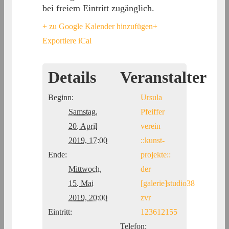
bei freiem Eintritt zugänglich.
+ zu Google Kalender hinzufügen
+
Exportiere iCal
Details
Veranstalter
Beginn:
Ursula
Samstag,
Pfeiffer
20. April
verein
2019, 17:00
::kunst-
Ende:
projekte::
Mittwoch,
der
15. Mai
[galerie]studio38
2019, 20:00
zvr
Eintritt:
123612155
Telefon: