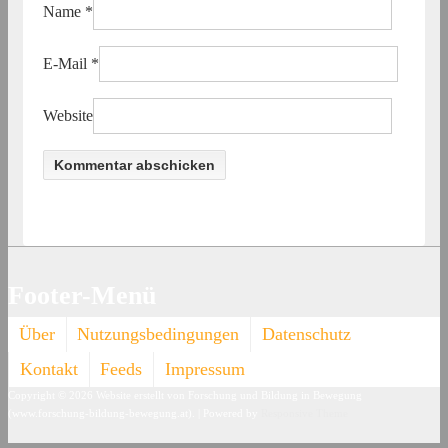
Name
*
E-Mail
*
Website
Footer-Menü
Über
Nutzungsbedingungen
Datenschutz
Kontakt
Feeds
Impressum
Copyright © 2026
Website erstellt von Forschung und Bildung in Bewegung
(www.forschung-bildung-bewegung.at).
| Powered by
Responsive Theme