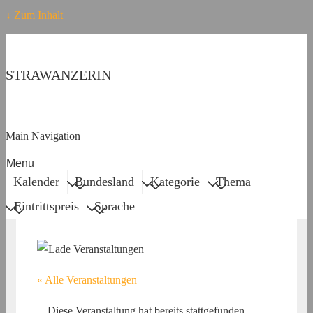
↓ Zum Inhalt
STRAWANZERIN
Main Navigation
Menu
Kalender
Bundesland
Kategorie
Thema
Eintrittspreis
Sprache
« Alle Veranstaltungen
Diese Veranstaltung hat bereits stattgefunden.