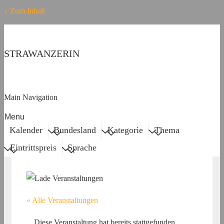
↓ Zum Inhalt
STRAWANZERIN
Main Navigation
Menu
Kalender
Bundesland
Kategorie
Thema
Eintrittspreis
Sprache
« Alle Veranstaltungen
Diese Veranstaltung hat bereits stattgefunden.