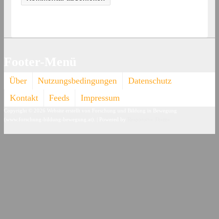
Footer-Menü
Über
Nutzungsbedingungen
Datenschutz
Kontakt
Feeds
Impressum
Copyright © 2026
Website erstellt von Forschung und Bildung in Bewegung
(www.forschung-bildung-bewegung.at).
| Powered by
Responsive Theme