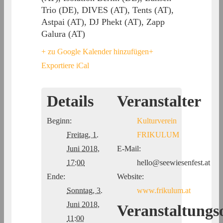
Trio (DE), DIVES (AT), Tents (AT),
Astpai (AT), DJ Phekt (AT), Zapp
Galura (AT)
+ zu Google Kalender hinzufügen
+
Exportiere iCal
Details
Veranstalter
Beginn:
Kulturverein
Freitag, 1.
FRIKULUM
Juni 2018,
E-Mail:
17:00
hello@seewiesenfest.at
Ende:
Website:
Sonntag, 3.
www.frikulum.at
Juni 2018,
Veranstaltungs
11:00