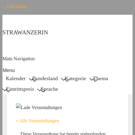
↓ Zum Inhalt
STRAWANZERIN
Main Navigation
Menu
Kalender
Bundesland
Kategorie
Thema
Eintrittspreis
Sprache
« Alle Veranstaltungen
Diese Veranstaltung hat bereits stattgefunden.