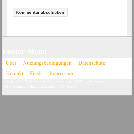
Footer-Menü
Über
Nutzungsbedingungen
Datenschutz
Kontakt
Feeds
Impressum
Copyright © 2026
Website erstellt von Forschung und Bildung in Bewegung
(www.forschung-bildung-bewegung.at).
| Powered by
Responsive Theme