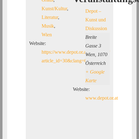
Kunst/Kultur
,
Depot –
Literatur
,
Kunst und
Musik
,
Diskussion
Wien
Breite
Website:
Gasse 3
https://www.depot.or.at/index.php?
Wien
,
1070
article_id=30&clang=0
Österreich
+ Google
Karte
Website:
www.depot.or.at