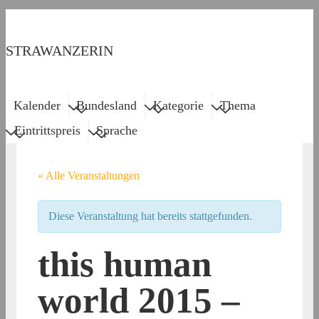
↓
Zum
STRAWANZERIN
Inhalt
Menu
Main
Kalender
Bundesland
Kategorie
Thema
Navigation
Eintrittspreis
Sprache
« Alle Veranstaltungen
Diese Veranstaltung hat bereits stattgefunden.
this human
world 2015 –