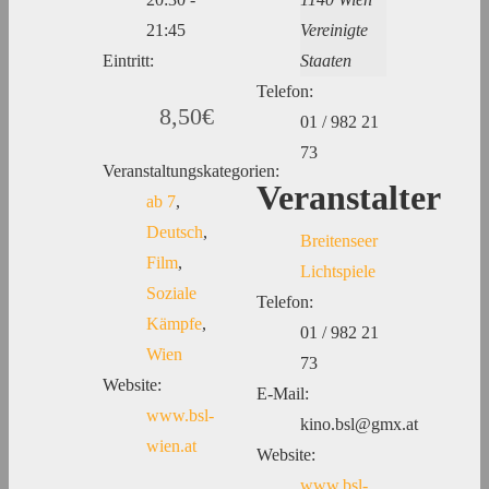
21:45
Vereinigte
Eintritt:
Staaten
Telefon:
8,50€
01 / 982 21
73
Veranstaltungskategorien:
Veranstalter
ab 7
,
Deutsch
,
Breitenseer
Film
,
Lichtspiele
Soziale
Telefon:
Kämpfe
,
01 / 982 21
Wien
73
Website:
E-Mail:
www.bsl-
kino.bsl@gmx.at
wien.at
Website:
www.bsl-