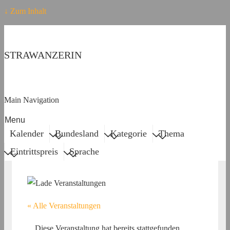
↓ Zum Inhalt
STRAWANZERIN
Main Navigation
Menu
Kalender
Bundesland
Kategorie
Thema
Eintrittspreis
Sprache
« Alle Veranstaltungen
Diese Veranstaltung hat bereits stattgefunden.