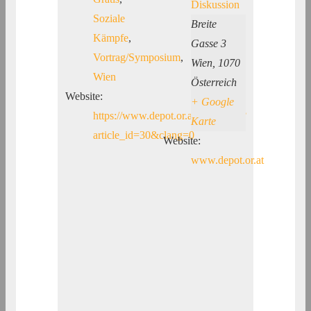
Diskussion
Soziale
Breite
Kämpfe
,
Gasse 3
Vortrag/Symposium
,
Wien
,
1070
Wien
Österreich
Website:
+ Google
https://www.depot.or.at/index.php?
Karte
article_id=30&clang=0
Website:
www.depot.or.at