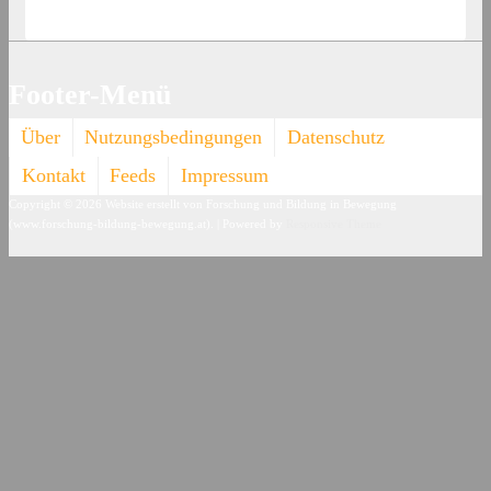
Footer-Menü
Über
Nutzungsbedingungen
Datenschutz
Kontakt
Feeds
Impressum
Copyright © 2026
Website erstellt von Forschung und Bildung in Bewegung
(www.forschung-bildung-bewegung.at).
| Powered by
Responsive Theme