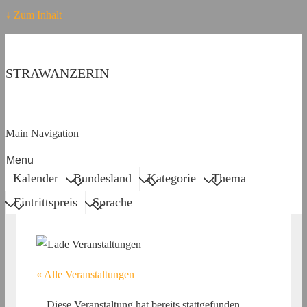
↓ Zum Inhalt
STRAWANZERIN
Main Navigation
Menu
Kalender
Bundesland
Kategorie
Thema
Eintrittspreis
Sprache
« Alle Veranstaltungen
Diese Veranstaltung hat bereits stattgefunden.