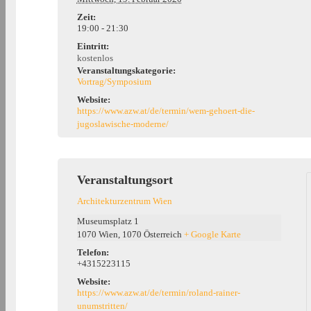
Zeit:
19:00 - 21:30
Eintritt:
kostenlos
Veranstaltungskategorie:
Vortrag/Symposium
Website:
https://www.azw.at/de/termin/wem-gehoert-die-
jugoslawische-moderne/
Veranstaltungsort
Architekturzentrum Wien
Museumsplatz 1
1070 Wien
,
1070
Österreich
+ Google Karte
Telefon:
+4315223115
Website:
https://www.azw.at/de/termin/roland-rainer-
unumstritten/