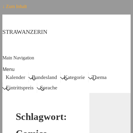
↓ Zum Inhalt
STRAWANZERIN
Main Navigation
Menu
Kalender
Bundesland
Kategorie
Thema
Eintrittspreis
Sprache
Schlagwort: