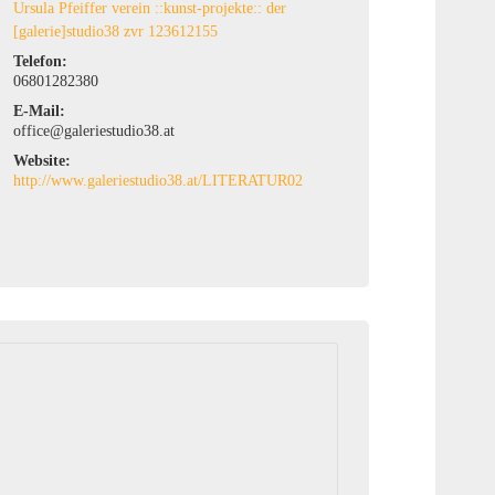
Ursula Pfeiffer verein ::kunst-projekte:: der
[galerie]studio38 zvr 123612155
Telefon:
06801282380
E-Mail:
office@galeriestudio38.at
Website:
http://www.galeriestudio38.at/LITERATUR02