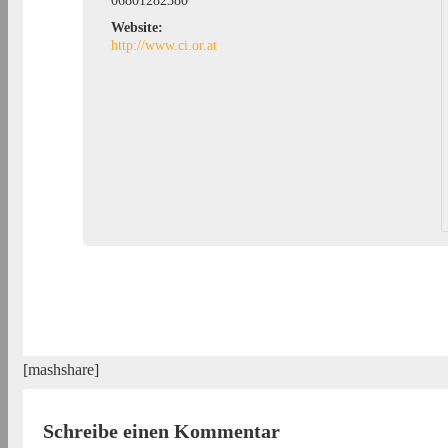
06801282380
Website:
http://www.ci.or.at
[mashshare]
Schreibe einen Kommentar